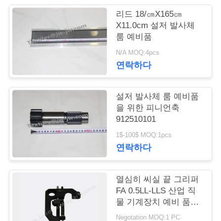
리드 18/㎝X165㎝
연
X11.0cm 설저 발사체
룸 예비품
락
N/A MOQ:4pcs
처
연락하다
뉴
설저 발사체 룸 예비품
을 위한 피니언축
스
912510101
1$-100$ MOQ:1pcs
견
연락하다
적
열심히 씨실 끝 그리퍼
요
FA 0.5LL-LLS 산업 직
물 기계장치 예비 품목
청
봄 911.859.104
Negotation MOQ:1 PC