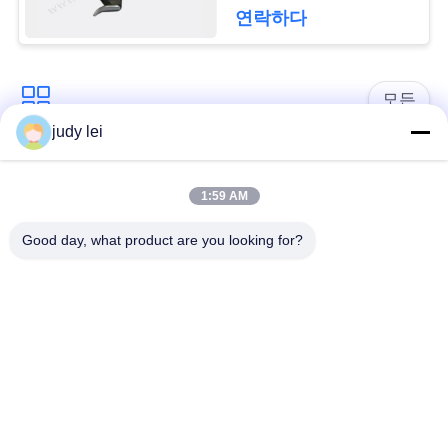
연락하다
사
이
모든
트
judy lei
맵
sulzer 직조기 예비 품
편직기 예비 품목
목
1:59 AM
PRIVACY
Good day, what product are you looking for?
에어젯 룸 솔레노이드
POLICY
검 직조기 예비 품목
밸브
sulzer 두사물은 예비
공기 제트기 직조기
품목 아련히 나타납
예비 품목
니다
VAMATEX 직조기 부
Somet 직조기 예비