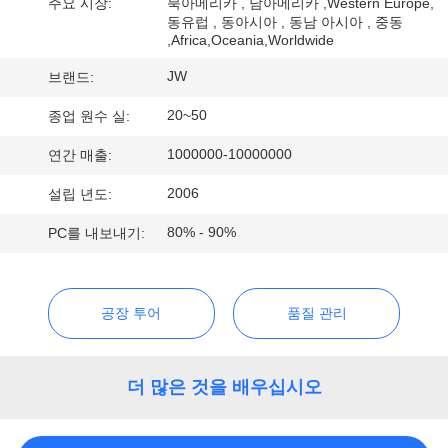
소
주요 시장:
북아메리카 , 남아메리카 ,Western Europe,
동유럽 , 동아시아 , 동남 아시아 , 중동
개
,Africa,Oceania,Worldwide
JW
브랜드:
공
20~50
종업 원수 실:
장
1000000-10000000
연간 매출:
투
2006
설립 년도:
어
80% - 90%
PC를 내보내기:
품
공장 투어
품질 관리
질
관
더 많은 것을 배우십시오
리