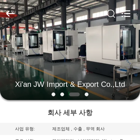
Copyright
©
2019
-
2026
Xi'an
JW
Import
홈
&
Export
Co.,Ltd.
All
Rights
Reserved.
제
품
소
Xi'an JW Import & Export Co.,Ltd
개
회사 세부 사항
회
사
사업 유형:
제조업체 , 수출 , 무역 회사