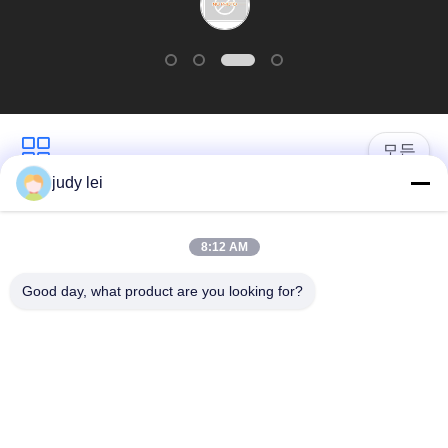
사
이
트
모든
맵
judy lei
sulzer 직조기 예비 품
PRIVACY
편직기 예비 품목
목
8:12 AM
POLICY
Good day, what product are you looking for?
에어젯 룸 솔레노이드
검 직조기 예비 품목
밸브
sulzer 두사물은 예비
공기 제트기 직조기
품목 아련히 나타납
예비 품목
니다