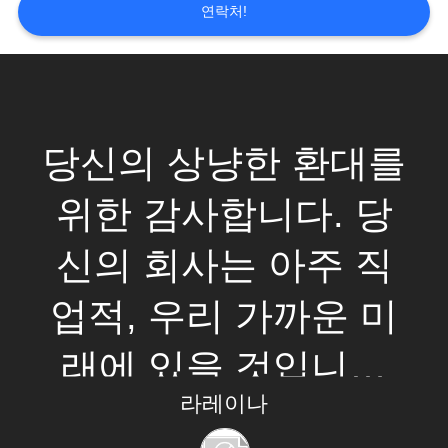
연락처!
연
락
처
당신의 상냥한 환대를
뉴
위한 감사합니다. 당
스
신의 회사는 아주 직
견
업적, 우리 가까운 미
적
래에 있을 것입니다
요
라레이나
좋은 협력이입니다.
청