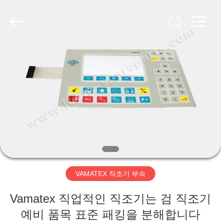
Copyright
©
2019
-
2026
Xi'an
JW
Import
홈
&
Export
Co.,Ltd.
All
Rights
Reserved.
제
품
소
개
VAMATEX 직조기 부속
회
Vamatex 직업적인 직조기는 검 직조기
사
예비 품목 표준 패킹을 분해합니다