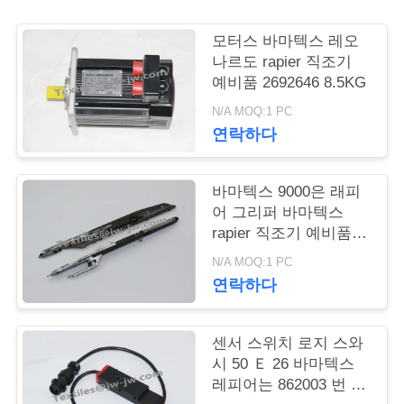
연
모터스 바마텍스 레오
나르도 rapier 직조기
락
예비품 2692646 8.5KG
처
N/A MOQ:1 PC
연락하다
뉴
바마텍스 9000은 래피
스
어 그리퍼 바마텍스
rapier 직조기 예비품을
더합니다
N/A MOQ:1 PC
견
연락하다
적
요
센서 스위치 로지 스와
시 50 Ｅ 26 바마텍스
청
레피어는 862003 번 일