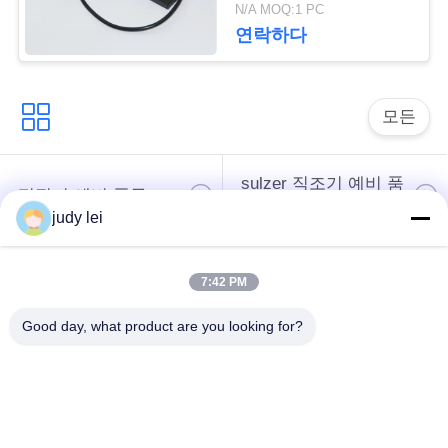
부를 위해 다가옵니다
N/A MOQ:1 PC
연락하다
사
이
모든
트
맵
sulzer 직조기 예비 품
편직기 예비 품목
목
judy lei
PRIVACY
POLICY
에어젯 룸 솔레노이드
검 직조기 예비 품목
7:42 PM
밸브
Good day, what product are you looking for?
sulzer 두사물은 예비
공기 제트기 직조기
품목 아련히 나타납
예비 품목
니다