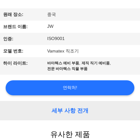
소
개
원래 장소:
중국
JW
브랜드 이름:
공
ISO9001
인증:
장
모델 번호:
Vamatex 직조기
투
,
,
하이 라이트:
바마텍스 예비 부품
제직 직기 예비품
전문 바마텍스 직물 부품
어
연락처!
품
질
세부 사항 전개
관
리
유사한 제품