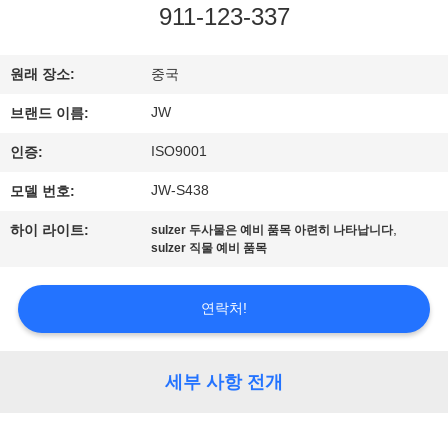
소
911-123-337
개
원래 장소:
중국
공
JW
브랜드 이름:
장
ISO9001
인증:
투
JW-S438
모델 번호:
어
,
하이 라이트:
sulzer 두사물은 예비 품목 아련히 나타납니다
sulzer 직물 예비 품목
품
연락처!
질
관
세부 사항 전개
리