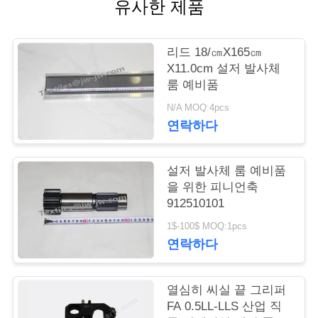
유사한 제품
연
리드 18/㎝X165㎝
락
X11.0cm 설저 발사체
처
룸 예비품
N/A MOQ:4pcs
연락하다
뉴
스
설저 발사체 룸 예비품
을 위한 피니언축
912510101
견
1$-100$ MOQ:1pcs
적
연락하다
요
열심히 씨실 끝 그리퍼
청
FA 0.5LL-LLS 산업 직