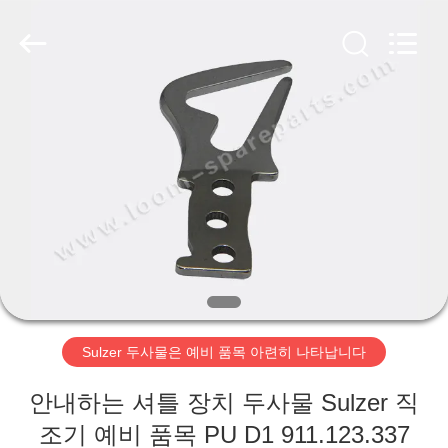
Copyright
©
2019
-
2026
Xi'an
JW
Import
홈
&
Export
Co.,Ltd.
All
Rights
Reserved.
제
품
소
개
Sulzer 두사물은 예비 품목 아련히 나타납니다
회
안내하는 셔틀 장치 두사물 Sulzer 직
사
조기 예비 품목 PU D1 911.123.337