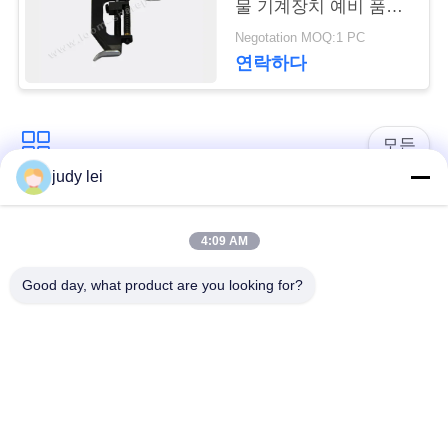
물 기계장치 예비 품목
봄 911.859.104
사
Negotation MOQ:1 PC
연락하다
이
트
모든
맵
judy lei
sulzer 직조기 예비 품
편직기 예비 품목
PRIVACY
목
4:09 AM
POLICY
Good day, what product are you looking for?
에어젯 룸 솔레노이드
검 직조기 예비 품목
밸브
sulzer 두사물은 예비
공기 제트기 직조기
품목 아련히 나타납
예비 품목
니다