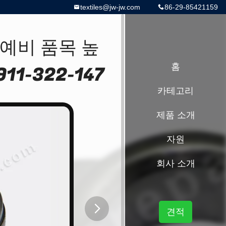
textiles@jw-jw.com
86-29-85421159
 예비 품목 높
911-322-147
홈
카테고리
제품 소개
자원
회사 소개
견적