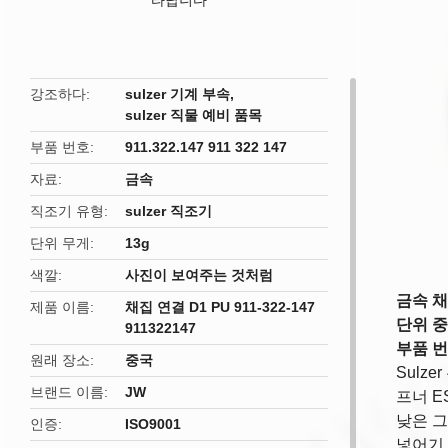
butto
강조하다
sulzer 기계 부속
,
sulzer 직물 예비 품목
부품 번호
911.322.147 911 322 147
자료
금속
직조기 유형
sulzer 직조기
단위 무게
13g
색깔
사진이 보여주는 것처럼
금속 채집
제품 이름
채집 연결 D1 PU 911-322-147
단위 중량
911322147
부품 번호:
원래 장소
중국
Sulz
브랜드 이름
JW
프너 E
낮은 그
인증
ISO9001
넣어기,