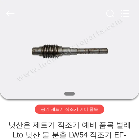
Copyright
©
2019
-
2026
Xi'an
JW
Import
홈
&
Export
Co.,Ltd.
All
Rights
Reserved.
제
품
소
개
공기 제트기 직조기 예비 품목
회
닛산은 제트기 직조기 예비 품목 벌레
사
Lto 닛산 물 분출 LW54 직조기 EF-