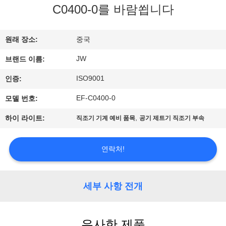
소
C0400-0를 바람쐽니다
개
원래 장소:
중국
공
JW
브랜드 이름:
장
ISO9001
인증:
투
EF-C0400-0
모델 번호:
어
,
하이 라이트:
직조기 기계 예비 품목
공기 제트기 직조기 부속
품
연락처!
질
세부 사항 전개
관
리
유사한 제품