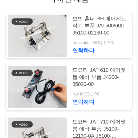
연
보빈 홀더 RH 에어제트
락
직기 부품 JAT500/600
J5100-02130-00
처
Negotation MOQ:1 조각
연락하다
뉴
스
도요타 JAT 610 에어젯
툴 예비 부품 J4200-
85020-00
견
N/A MOQ:1 PC
연락하다
적
요
토요타 JAT 710 에어젯
청
룸 예비 부품 J5100-
12130-0A J5100-