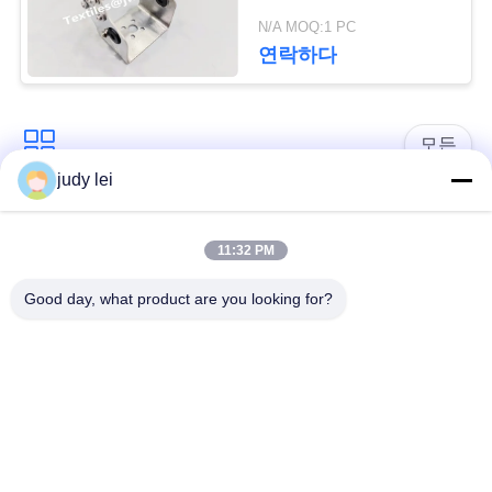
12130-0C
N/A MOQ:1 PC
사
연락하다
이
트
모든
맵
judy lei
sulzer 직조기 예비 품
편직기 예비 품목
목
PRIVACY
11:32 PM
POLICY
Good day, what product are you looking for?
에어젯 룸 솔레노이드
검 직조기 예비 품목
밸브
sulzer 두사물은 예비
공기 제트기 직조기
품목 아련히 나타납
예비 품목
니다