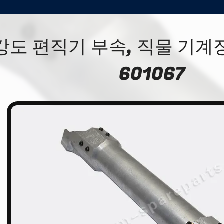
강도 편직기 부속, 직물 기계
601067