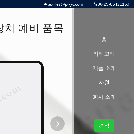
textiles@jw-jw.com
86-29-85421159
장치 예비 품목
홈
카테고리
제품 소개
자원
회사 소개
견적